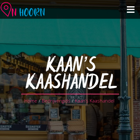
Events calendar
See & Do
KAAN’S
Shopping & Hospitality
KAASHANDEL
About Hoorn
Home
/
Bedrijvengids
/
Kaan’s Kaashandel
Plan your visit