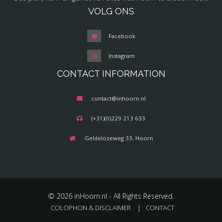
VOLG ONS
Facebook
Instagram
CONTACT INFORMATION
contact@inhoorn.nl
(+31)(0)229 213 633
Geldelozeweg 33, Hoorn
© 2026 inHoorn.nl - All Rights Reserved.
COLOPHON & DISCLAIMER
CONTACT