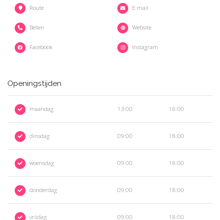
Route
E-mail
Bellen
Website
Facebook
Instagram
Openingstijden
maandag
13:00
18:00
dinsdag
09:00
18:00
woensdag
09:00
18:00
donderdag
09:00
18:00
vrijdag
09:00
18:00