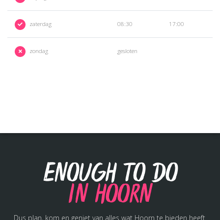
zaterdag
08:30
17:00
zondag
gesloten
Enough to do
in Hoorn
Dus plan, kom en geniet van alles wat Hoorn te bieden heeft.