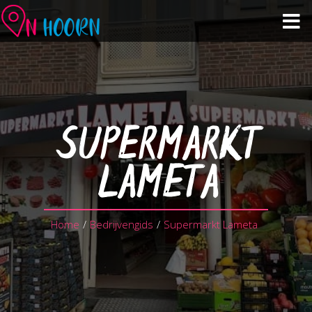
Events calendar
See & Do
SUPERMARKT
Shopping & Hospitality
LAMETA
About Hoorn
Home
/
Bedrijvengids
/
Supermarkt Lameta
Plan your visit