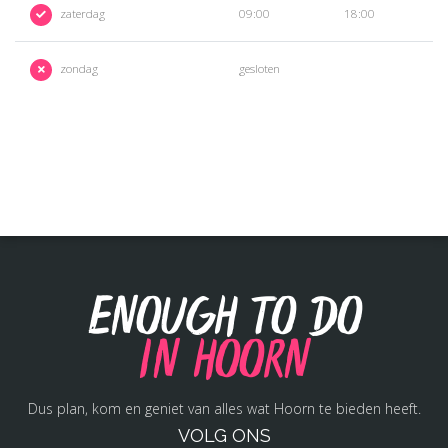
zaterdag
09:00
18:00
zondag
gesloten
Enough to do
in Hoorn
Dus plan, kom en geniet van alles wat Hoorn te bieden heeft.
VOLG ONS