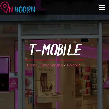
Events calendar
See & Do
T-MOBILE
Shopping & Hospitality
Home
/
Bedrijvengids
/
T-Mobile
About Hoorn
Plan your visit