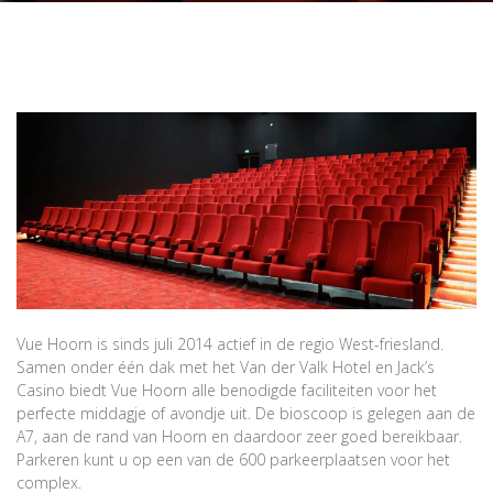
Vue Hoorn is sinds juli 2014 actief in de regio West-friesland.
Samen onder één dak met het Van der Valk Hotel en Jack’s
Casino biedt Vue Hoorn alle benodigde faciliteiten voor het
perfecte middagje of avondje uit. De bioscoop is gelegen aan de
A7, aan de rand van Hoorn en daardoor zeer goed bereikbaar.
Parkeren kunt u op een van de 600 parkeerplaatsen voor het
complex.