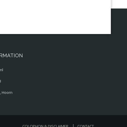
ORMATION
nl
3
, Hoorn
COLOPHON & DISCLAIMER
CONTACT