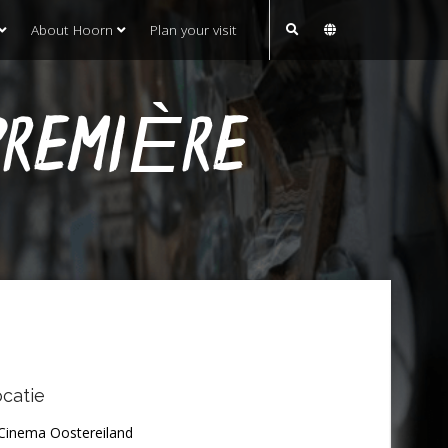
About Hoorn
Plan your visit
PREMIÈRE
catie
Cinema Oostereiland