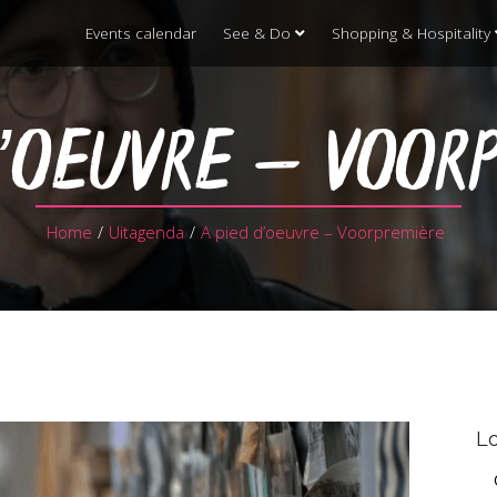
Events calendar
See & Do
Shopping & Hospitality
D’OEUVRE – VOOR
Home
/
Uitagenda
/
A pied d’oeuvre – Voorpremière
Lo