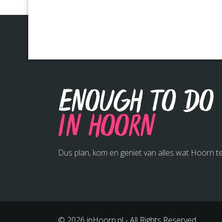
Enough to do
in Hoorn
Dus plan, kom en geniet van alles wat Hoorn te
© 2026 inHoorn.nl - All Rights Reserved.