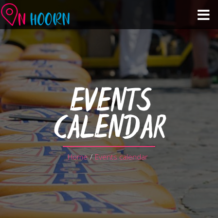
Events calendar
See & Do
EVENTS
Shopping & Hospitality
CALENDAR
About Hoorn
Home
/
Events calendar
Plan your visit