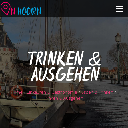
Veranstaltungskalender
Sehen & tun
TRINKEN &
Einkaufen & Gastronomie
AUSGEHEN
Über Hoorn
Home
/
Einkaufen & Gastronomie
/
Essen & Trinken
/
Planen Sie Ihren Besuch
Trinken & Ausgehen