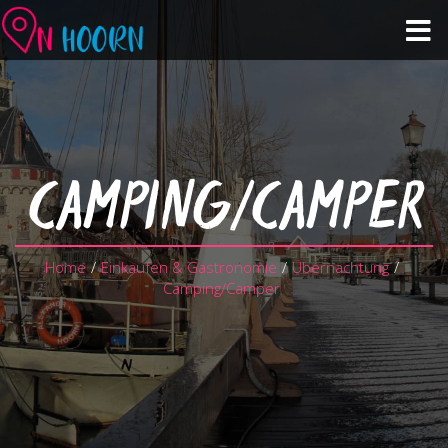
Veranstaltungskalender
Sehen & tun
CAMPING/CAMPER
Einkaufen & Gastronomie
Home
/
Einkaufen & Gastronomie
/
Übernachtung
/
Über Hoorn
Camping/Camper
Planen Sie Ihren Besuch