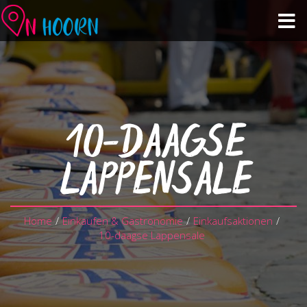
Veranstaltungskalender
Sehen & tun
10-DAAGSE
Einkaufen & Gastronomie
LAPPENSALE
Über Hoorn
Home
/
Einkaufen & Gastronomie
/
Einkaufsaktionen
/
Planen Sie Ihren Besuch
10-daagse Lappensale