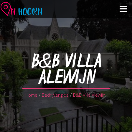
Veranstaltungskalender
Sehen & tun
B&B VILLA
Einkaufen & Gastronomie
ALEWIJN
Über Hoorn
Home
/
Bedrijvengids
/
B&B Villa Alewijn
Planen Sie Ihren Besuch