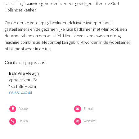
aansluiting is aanwezig. Verder is er een goed geoutilleerde Oud
Hollandse keuken.
Op de eerste verdieping bevinden zich twee tweepersoons
gastenkamers en de gezamenlijke luxe badkamer met whirlpool, een
douche -cabine en een wastafel. Hier is tevens een was-en droog
machine combinatie. Het ontbijt kan gebruikt worden in de woonkamer
of bij mooi weer in de tuin.
Contactgegevens
B&B Villa Alewijn
Appelhaven 13a
1621 BB Hoorn
06-55144744
Route
E-mail
Bellen
Website