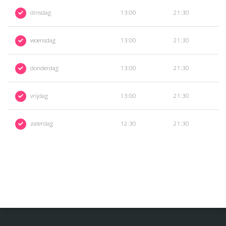
dinsdag
13:00
21:30
woensdag
13:00
21:30
donderdag
13:00
21:30
vrijdag
13:00
21:30
zaterdag
12:30
21:30