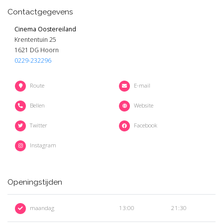
Contactgegevens
Cinema Oostereiland
Krententuin 25
1621 DG Hoorn
0229-232296
Route
E-mail
Bellen
Website
Twitter
Facebook
Instagram
Openingstijden
maandag
13:00
21:30