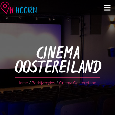
Veranstaltungskalender
Sehen & tun
CINEMA
Einkaufen & Gastronomie
OOSTEREILAND
Über Hoorn
Home
/
Bedrijvengids
/
Cinema Oostereiland
Planen Sie Ihren Besuch