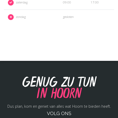
zaterdag
09:00
17:00
zondag
gesloten
Genug zu tun
in Hoorn
Dus plan, kom en geniet van alles wat Hoorn te bieden heeft.
VOLG ONS