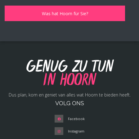
Genug zu tun
in Hoorn
Dus plan, kom en geniet van alles wat Hoorn te bieden heeft.
VOLG ONS
Facebook
Instagram