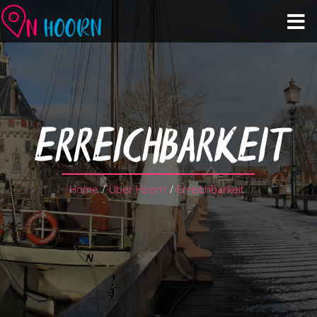
Veranstaltungskalender
Sehen & tun
ERREICHBARKEIT
Einkaufen & Gastronomie
Home
/
Über Hoorn
/
Erreichbarkeit
Über Hoorn
Planen Sie Ihren Besuch