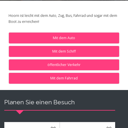
Hoorn ist leicht mit dem Auto, Zug, Bus, Fahrrad und sogar mit dem
Boot zu erreichen!
Mit dem Auto
Mit dem Schiff
öffentlicher Verkehr
Mit dem Fahrrad
Planen Sie einen Besuch